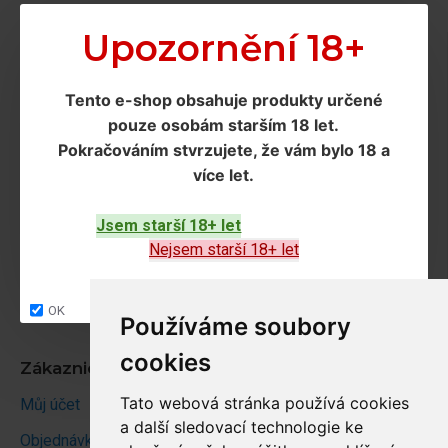
Upozornění 18+
Doprava a podmínky
Doprava
Tento e-shop obsahuje produkty určené
Ochrana os. údajů
pouze osobám starším 18 let
.
Pokračováním
stvrzujete, že vám bylo 18 a
Obchodní podmínky
více let
.
Zákaznický servis
Jsem starší 18+ let
Kontakt
Nejsem starší 18+ let
Vrácení zboží
OK
Site map
Používáme soubory
cookies
Zákaznický účet
Tato webová stránka používá cookies
Můj účet
a další sledovací technologie ke
Objednávky