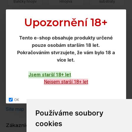
Balíčky hnojiv
Hnojiva
substráty
Upozornění 18+
Doprava a podmínky
Tento e-shop obsahuje produkty určené
Doprava
pouze osobám starším 18 let
.
Ochrana os. údajů
Pokračováním
stvrzujete, že vám bylo 18 a
více let
.
Obchodní podmínky
Jsem starší 18+ let
Zákaznický servis
Nejsem starší 18+ let
Kontakt
Vrácení zboží
OK
Site map
Používáme soubory
cookies
Zákaznický účet