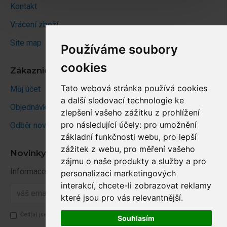
Kontakt
Vrácení zboží
Site map
Používáme soubory
cookies
Zákaznický účet
Tato webová stránka používá cookies
Můj účet
a další sledovací technologie ke
Objednávky
zlepšení vašeho zážitku z prohlížení
pro následující účely:
pro umožnění
Odběr novinek
základní funkčnosti webu
,
pro lepší
zážitek z webu
,
pro měření vašeho
Novinky
zájmu o naše produkty a služby a pro
Informace o novinkách a akcích
personalizaci marketingových
interakcí
,
chcete-li zobrazovat reklamy
Odběr
které jsou pro vás relevantnější
.
Četl(a) jsem a souhlasím se
zásady os. údajů
Souhlasím