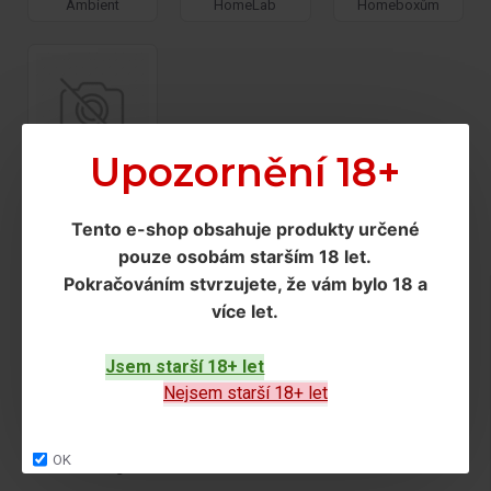
Ambient
HomeLab
Homeboxům
Upozornění 18+
Vista
Tento e-shop obsahuje produkty určené
pouze osobám starším 18 let
.
Pokračováním
stvrzujete, že vám bylo 18 a
Doprava a podmínky
více let
.
Doprava
Ochrana os. údajů
Jsem starší 18+ let
Nejsem starší 18+ let
Obchodní podmínky
OK
Zákaznický servis