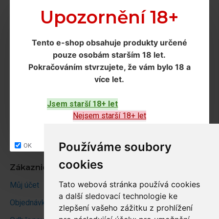
Doprava a podmínky
Upozornění 18+
Doprava
Tento e-shop obsahuje produkty určené
Ochrana os. údajů
pouze osobám starším 18 let
.
Obchodní podmínky
Pokračováním
stvrzujete, že vám bylo 18 a
více let
.
Zákaznický servis
Jsem starší 18+ let
Kontakt
Nejsem starší 18+ let
Vrácení zboží
Site map
Používáme soubory
OK
cookies
Zákaznický účet
Tato webová stránka používá cookies
Můj účet
a další sledovací technologie ke
Objednávky
zlepšení vašeho zážitku z prohlížení