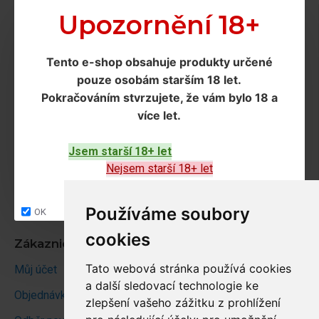
Doprava a podmínky
Upozornění 18+
Doprava
Tento e-shop obsahuje produkty určené
Ochrana os. údajů
pouze osobám starším 18 let
.
Obchodní podmínky
Pokračováním
stvrzujete, že vám bylo 18 a
více let
.
Zákaznický servis
Jsem starší 18+ let
Kontakt
Nejsem starší 18+ let
Vrácení zboží
Site map
Používáme soubory
OK
cookies
Zákaznický účet
Tato webová stránka používá cookies
Můj účet
a další sledovací technologie ke
Objednávky
zlepšení vašeho zážitku z prohlížení