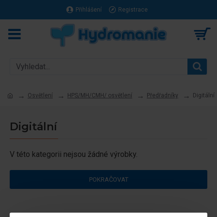
Přihlášení
Registrace
Osvětlení
HPS/MH/CMH/ osvětlení
Předřadníky
Digitální
Digitální
V této kategorii nejsou žádné výrobky.
POKRAČOVAT