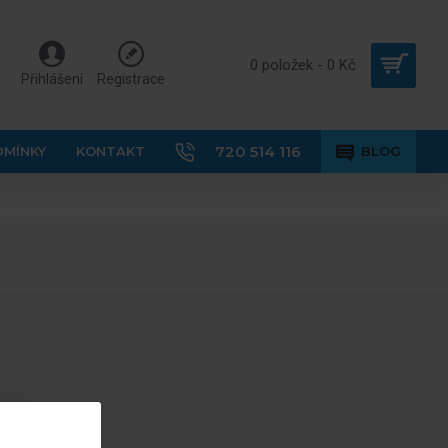
0 položek - 0 Kč
Přihlášení
Registrace
720 514 116
DMÍNKY
KONTAKT
BLOG