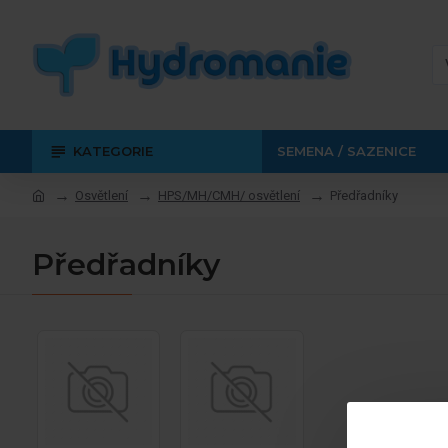
KATEGORIE
SEMENA / SAZENICE
Osvětlení
HPS/MH/CMH/ osvětlení
Předřadníky
Předřadníky