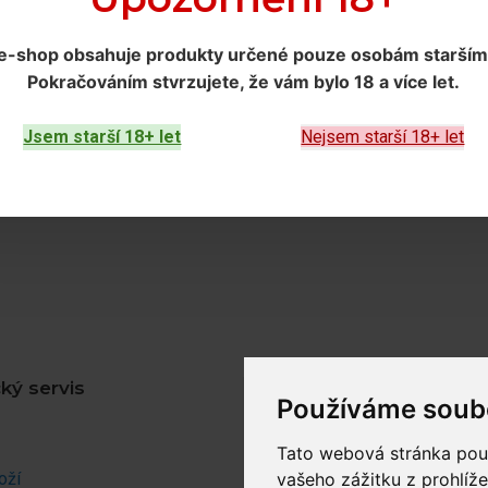
e-shop obsahuje produkty určené
pouze osobám starším 
Pokračováním
stvrzujete, že vám bylo 18 a více let
.
Jsem starší 18+ let
Nejsem starší 18+ let
ký servis
Zákaznický účet
Používáme soub
Můj účet
Tato webová stránka použ
oží
Objednávky
vašeho zážitku z prohlíže