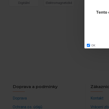
Digitální
Elektromagnetické
Tento 
OK
Doprava a podmínky
Zákaznic
Doprava
Kontakt
Ochrana os. údajů
Vrácení zb