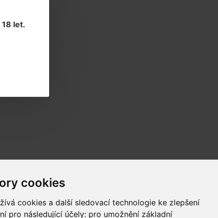
18 let
.
Novinky
ory cookies
Informace o novinkách a akcích
ívá cookies a další sledovací technologie ke zlepšení
ní pro následující účely:
pro umožnění základní
Odběr