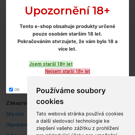
Doprava a podmínky
Upozornění 18+
Doprava
Tento e-shop obsahuje produkty určené
Ochrana os. údajů
pouze osobám starším 18 let
.
Obchodní podmínky
Pokračováním
stvrzujete, že vám bylo 18 a
více let
.
Zákaznický servis
Jsem starší 18+ let
Kontakt
Nejsem starší 18+ let
Vrácení zboží
Site map
Používáme soubory
OK
cookies
Zákaznický účet
Tato webová stránka používá cookies
Můj účet
a další sledovací technologie ke
Objednávky
zlepšení vašeho zážitku z prohlížení