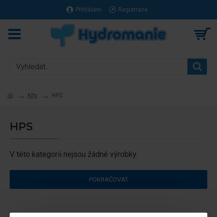
Přihlášení
Registrace
Kity
HPS
HPS
V této kategorii nejsou žádné výrobky.
POKRAČOVAT