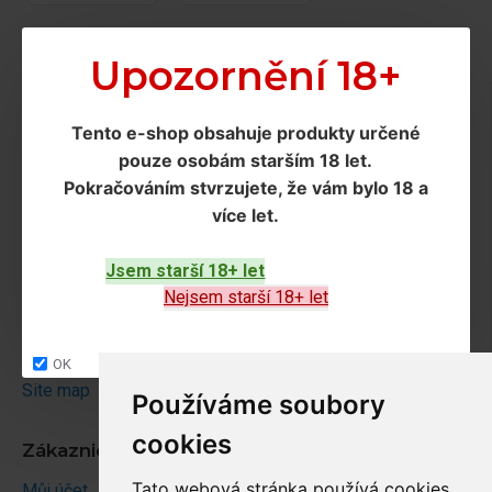
Upozornění 18+
Doprava a podmínky
Tento e-shop obsahuje produkty určené
Doprava
pouze osobám starším 18 let
.
Ochrana os. údajů
Pokračováním
stvrzujete, že vám bylo 18 a
Obchodní podmínky
více let
.
Jsem starší 18+ let
Zákaznický servis
Nejsem starší 18+ let
Kontakt
Vrácení zboží
OK
Site map
Používáme soubory
cookies
Zákaznický účet
Tato webová stránka používá cookies
Můj účet