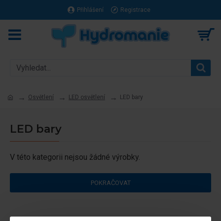
Přihlášení
Registrace
Osvětlení
LED osvětlení
LED bary
LED bary
V této kategorii nejsou žádné výrobky.
POKRAČOVAT