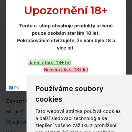
Doprava a podmínky
Upozornění 18+
Doprava
Tento e-shop obsahuje produkty určené
Ochrana os. údajů
pouze osobám starším 18 let
.
Obchodní podmínky
Pokračováním
stvrzujete, že vám bylo 18 a
více let
.
Zákaznický servis
Jsem starší 18+ let
Kontakt
Nejsem starší 18+ let
Vrácení zboží
Site map
Používáme soubory
OK
cookies
Zákaznický účet
Tato webová stránka používá cookies
Můj účet
a další sledovací technologie ke
Objednávky
zlepšení vašeho zážitku z prohlížení