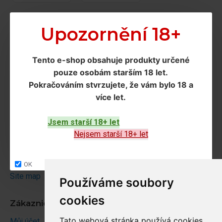
Upozornění 18+
Doprava a podmínky
Tento e-shop obsahuje produkty určené
Doprava
pouze osobám starším 18 let
.
Ochrana os. údajů
Pokračováním
stvrzujete, že vám bylo 18 a
Obchodní podmínky
více let
.
Jsem starší 18+ let
Zákaznický servis
Nejsem starší 18+ let
Kontakt
Vrácení zboží
OK
Site map
Používáme soubory
cookies
Zákaznický účet
Tato webová stránka používá cookies
Můj účet