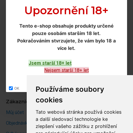
Doprava a podmínky
Upozornění 18+
Doprava
Tento e-shop obsahuje produkty určené
Ochrana os. údajů
pouze osobám starším 18 let
.
Obchodní podmínky
Pokračováním
stvrzujete, že vám bylo 18 a
více let
.
Zákaznický servis
Jsem starší 18+ let
Kontakt
Nejsem starší 18+ let
Vrácení zboží
Site map
Používáme soubory
OK
cookies
Zákaznický účet
Tato webová stránka používá cookies
Můj účet
a další sledovací technologie ke
Objednávky
zlepšení vašeho zážitku z prohlížení