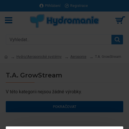
Přihlášení
Registrace
Hydro/Aeroponické systémy
Aeroponie
T.A. GrowStream
T.A. GrowStream
V této kategorii nejsou žádné výrobky.
POKRAČOVAT