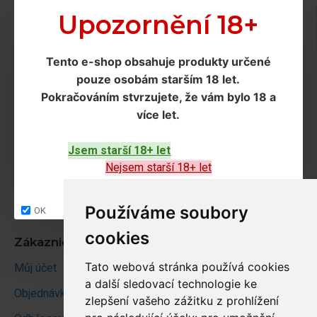
Doprava a podmínky
Upozornění 18+
Doprava
Tento e-shop obsahuje produkty určené
Ochrana os. údajů
pouze osobám starším 18 let
.
Obchodní podmínky
Pokračováním
stvrzujete, že vám bylo 18 a
více let
.
Zákaznický servis
Jsem starší 18+ let
Kontakt
Nejsem starší 18+ let
Vrácení zboží
Site map
Používáme soubory
OK
cookies
Zákaznický účet
Tato webová stránka používá cookies
Můj účet
a další sledovací technologie ke
Objednávky
zlepšení vašeho zážitku z prohlížení