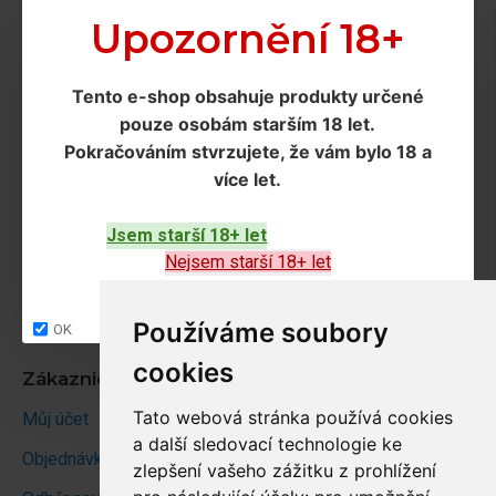
Doprava a podmínky
Upozornění 18+
Doprava
Tento e-shop obsahuje produkty určené
Ochrana os. údajů
pouze osobám starším 18 let
.
Obchodní podmínky
Pokračováním
stvrzujete, že vám bylo 18 a
více let
.
Zákaznický servis
Jsem starší 18+ let
Kontakt
Nejsem starší 18+ let
Vrácení zboží
Site map
Používáme soubory
OK
cookies
Zákaznický účet
Tato webová stránka používá cookies
Můj účet
a další sledovací technologie ke
Objednávky
zlepšení vašeho zážitku z prohlížení