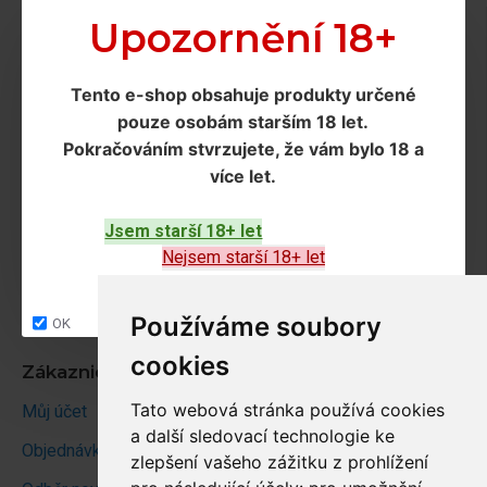
Doprava a podmínky
Upozornění 18+
Doprava
Tento e-shop obsahuje produkty určené
Ochrana os. údajů
pouze osobám starším 18 let
.
Obchodní podmínky
Pokračováním
stvrzujete, že vám bylo 18 a
více let
.
Zákaznický servis
Jsem starší 18+ let
Kontakt
Nejsem starší 18+ let
Vrácení zboží
Site map
Používáme soubory
OK
cookies
Zákaznický účet
Tato webová stránka používá cookies
Můj účet
a další sledovací technologie ke
Objednávky
zlepšení vašeho zážitku z prohlížení