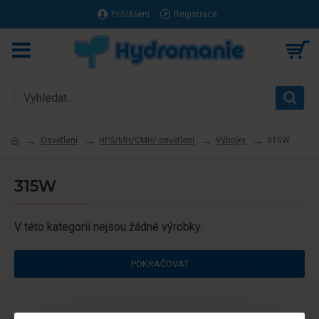
Přihlášení
Registrace
Osvětlení
HPS/MH/CMH/ osvětlení
Výbojky
315W
315W
V této kategorii nejsou žádné výrobky.
POKRAČOVAT