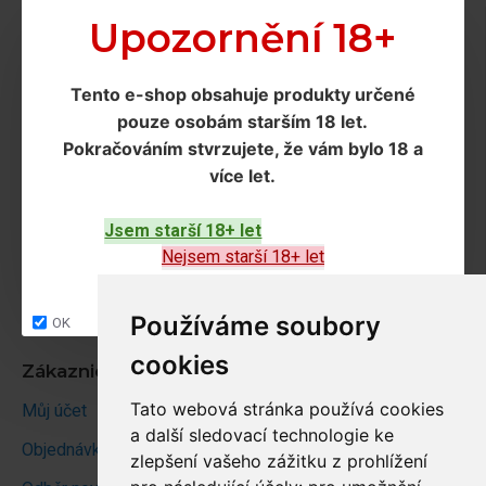
Doprava a podmínky
Upozornění 18+
Doprava
Tento e-shop obsahuje produkty určené
Ochrana os. údajů
pouze osobám starším 18 let
.
Obchodní podmínky
Pokračováním
stvrzujete, že vám bylo 18 a
více let
.
Zákaznický servis
Jsem starší 18+ let
Kontakt
Nejsem starší 18+ let
Vrácení zboží
Site map
Používáme soubory
OK
cookies
Zákaznický účet
Tato webová stránka používá cookies
Můj účet
a další sledovací technologie ke
Objednávky
zlepšení vašeho zážitku z prohlížení