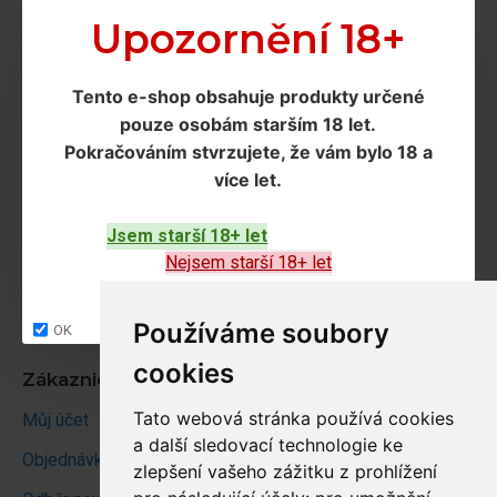
Doprava a podmínky
Upozornění 18+
Doprava
Tento e-shop obsahuje produkty určené
Ochrana os. údajů
pouze osobám starším 18 let
.
Obchodní podmínky
Pokračováním
stvrzujete, že vám bylo 18 a
více let
.
Zákaznický servis
Jsem starší 18+ let
Kontakt
Nejsem starší 18+ let
Vrácení zboží
Site map
Používáme soubory
OK
cookies
Zákaznický účet
Tato webová stránka používá cookies
Můj účet
a další sledovací technologie ke
Objednávky
zlepšení vašeho zážitku z prohlížení