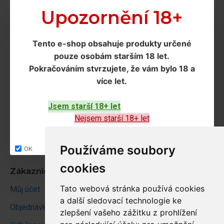
Doprava a podmínky
Upozornění 18+
Doprava
Tento e-shop obsahuje produkty určené
Ochrana os. údajů
pouze osobám starším 18 let
.
Obchodní podmínky
Pokračováním
stvrzujete, že vám bylo 18 a
více let
.
Zákaznický servis
Jsem starší 18+ let
Kontakt
Nejsem starší 18+ let
Vrácení zboží
Site map
Používáme soubory
OK
cookies
Zákaznický účet
Tato webová stránka používá cookies
Můj účet
a další sledovací technologie ke
Objednávky
zlepšení vašeho zážitku z prohlížení