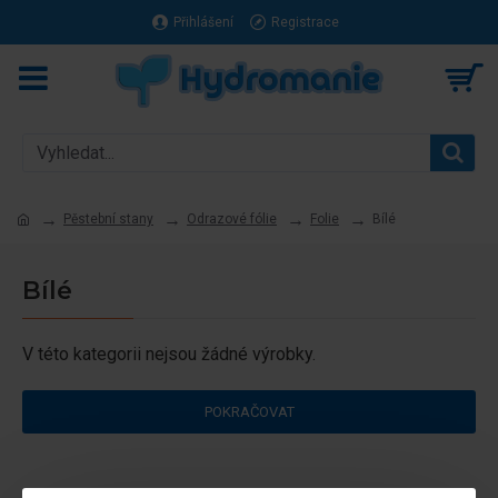
Přihlášení
Registrace
Pěstební stany
Odrazové fólie
Folie
Bílé
Bílé
V této kategorii nejsou žádné výrobky.
POKRAČOVAT