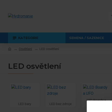
KATEGORIE
SEMENA / SAZENICE
Osvětlení
LED osvětlení
LED osvětlení
LED Boardy a
LED bary
LED bez zdroje
UFO