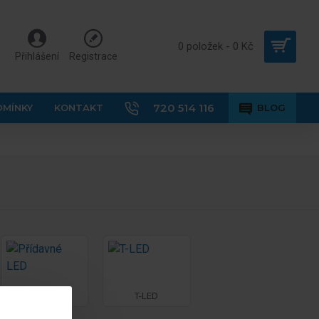
0 položek - 0 Kč
Přihlášení
Registrace
720 514 116
DMÍNKY
KONTAKT
BLOG
Přídavné LED
T-LED