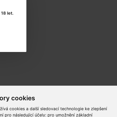
18 let
.
Novinky
ory cookies
Informace o novinkách a akcích
ívá cookies a další sledovací technologie ke zlepšení
ní pro následující účely:
pro umožnění základní
Odběr