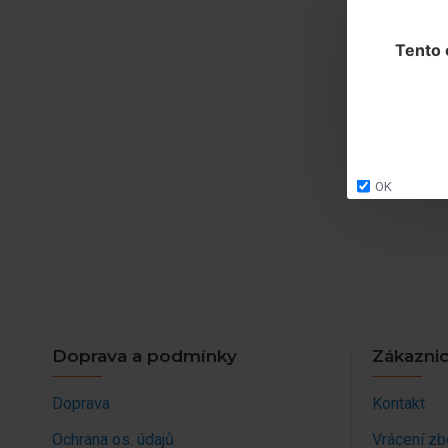
Tento 
OK
Doprava a podmínky
Zákaznic
Doprava
Kontakt
Ochrana os. údajů
Vrácení zb