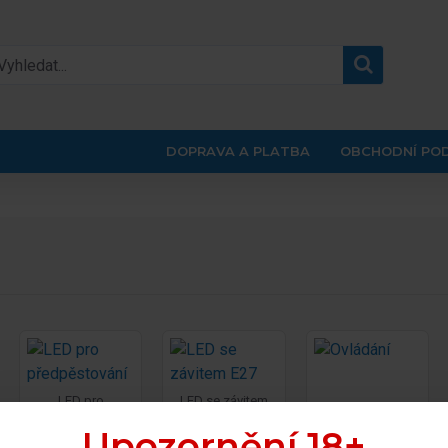
DOPRAVA A PLATBA
OBCHODNÍ PO
LED pro
LED se závitem
předpěstování
E27
Ovládání
Upozornění 18+