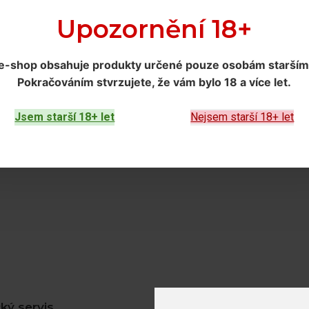
Upozornění 18+
e-shop obsahuje produkty určené
pouze osobám starším 
Pokračováním
stvrzujete, že vám bylo 18 a více let
.
Jsem starší 18+ let
Nejsem starší 18+ let
ký servis
Zákaznický účet