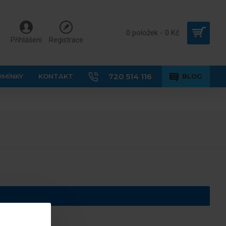
0 položek - 0 Kč
Přihlášení
Registrace
720 514 116
DMÍNKY
KONTAKT
BLOG