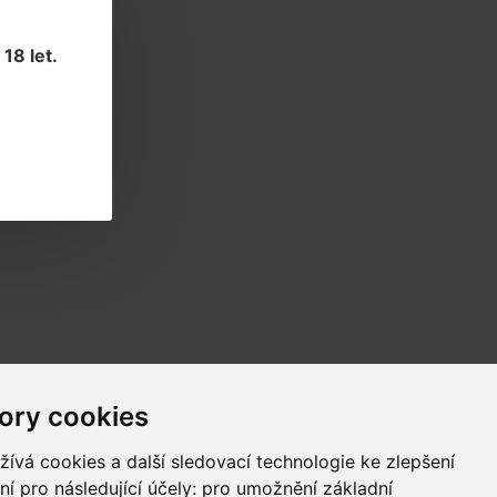
18 let
.
Novinky
ory cookies
Informace o novinkách a akcích
ívá cookies a další sledovací technologie ke zlepšení
ní pro následující účely:
pro umožnění základní
Odběr