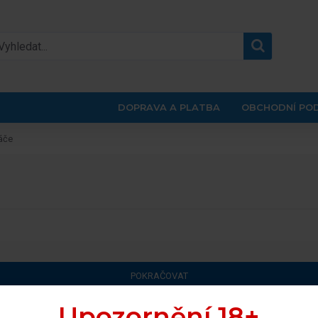
DOPRAVA A PLATBA
OBCHODNÍ PO
áče
POKRAČOVAT
Upozornění 18+