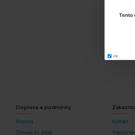
Tento 
OK
Doprava a podmínky
Zákaznic
Doprava
Kontakt
Ochrana os. údajů
Vrácení zb