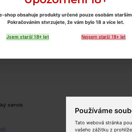
e-shop obsahuje produkty určené
pouze osobám starším 
Pokračováním
stvrzujete, že vám bylo 18 a více let
.
Jsem starší 18+ let
Nejsem starší 18+ let
ký servis
Zákaznický účet
Používáme soub
Můj účet
Tato webová stránka použ
oží
Objednávky
vašeho zážitku z prohlíže