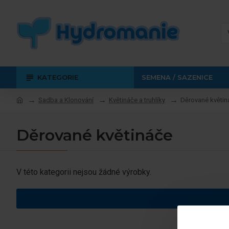
KATEGORIE
SEMENA / SAZENICE
Sadba a Klonování
Květináče a truhlíky
Děrované květin
Děrované květináče
V této kategorii nejsou žádné výrobky.