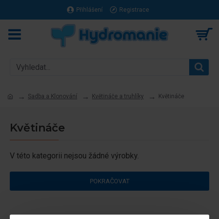
Přihlášení
Registrace
Sadba a Klonování
Květináče a truhlíky
Květináče
Květináče
V této kategorii nejsou žádné výrobky.
POKRAČOVAT