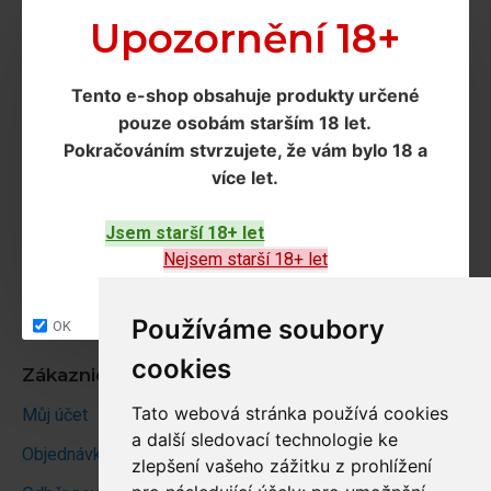
Doprava a podmínky
Upozornění 18+
Doprava
Tento e-shop obsahuje produkty určené
Ochrana os. údajů
pouze osobám starším 18 let
.
Obchodní podmínky
Pokračováním
stvrzujete, že vám bylo 18 a
více let
.
Zákaznický servis
Jsem starší 18+ let
Kontakt
Nejsem starší 18+ let
Vrácení zboží
Site map
Používáme soubory
OK
cookies
Zákaznický účet
Tato webová stránka používá cookies
Můj účet
a další sledovací technologie ke
Objednávky
zlepšení vašeho zážitku z prohlížení