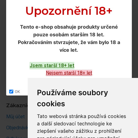
Doprava a podmínky
Upozornění 18+
Doprava
Tento e-shop obsahuje produkty určené
Ochrana os. údajů
pouze osobám starším 18 let
.
Obchodní podmínky
Pokračováním
stvrzujete, že vám bylo 18 a
více let
.
Zákaznický servis
Jsem starší 18+ let
Kontakt
Nejsem starší 18+ let
Vrácení zboží
Site map
Používáme soubory
OK
cookies
Zákaznický účet
Tato webová stránka používá cookies
Můj účet
a další sledovací technologie ke
Objednávky
zlepšení vašeho zážitku z prohlížení