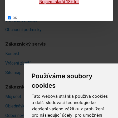
Doprava a podmínky
Nejsem starší 18+ let
Doprava
OK
Ochrana os. údajů
Obchodní podmínky
Zákaznický servis
Kontakt
Vrácení zboží
Site map
Používáme soubory
cookies
Zákaznický účet
Tato webová stránka používá cookies
Můj účet
a další sledovací technologie ke
Objednávky
zlepšení vašeho zážitku z prohlížení
pro následující účely:
pro umožnění
Odběr novinek