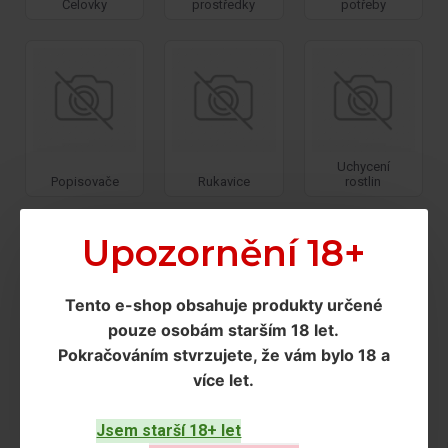
Čelovky
prostředky
potřeby
Uchycení
Popisovače
Rukavice
rostlin
Upozornění 18+
Tento e-shop obsahuje produkty určené
pouze osobám starším 18 let
.
Závěsné
Pokračováním
stvrzujete, že vám bylo 18 a
systémy
více let
.
Jsem starší 18+ let