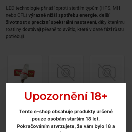
LED technologie přináší oproti starším typům (HPS, MH
nebo CFL)
výrazně nižší spotřebu energie
,
delší
životnost
a
precizní spektrální nastavení
, díky kterému
rostliny dostávají přesně to světlo, které v dané fázi růstu
potřebují.
Upozornění 18+
HPS/MH/CMH/
CFL lampy
osvětlení
LED osvětlení
Tento e-shop obsahuje produkty určené
pouze osobám starším 18 let
.
Pokračováním
stvrzujete, že vám bylo 18 a