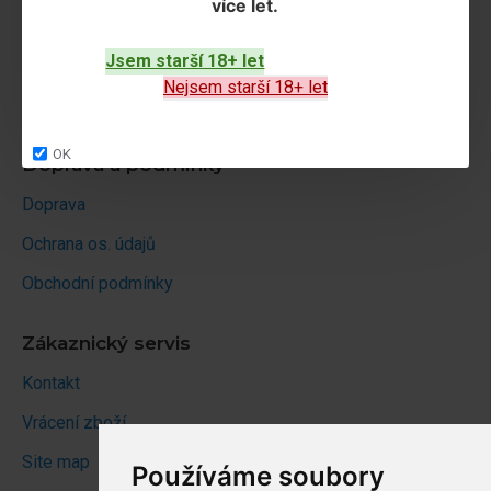
více let
.
Příslušenství k
Zářivky a
Jsem starší 18+ let
osvětlení
armatury
Nejsem starší 18+ let
OK
Doprava a podmínky
Doprava
Ochrana os. údajů
Obchodní podmínky
Zákaznický servis
Kontakt
Vrácení zboží
Site map
Používáme soubory