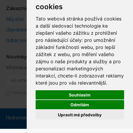
cookies
Zákaznický účet
Tato webová stránka používá cookies
Můj účet
a další sledovací technologie ke
Objednávky
zlepšení vašeho zážitku z prohlížení
pro následující účely:
pro umožnění
Odběr novinek
základní funkčnosti webu
,
pro lepší
zážitek z webu
,
pro měření vašeho
Novinky
zájmu o naše produkty a služby a pro
Informace o novinkách a akcích
personalizaci marketingových
interakcí
,
chcete-li zobrazovat reklamy
Odběr
které jsou pro vás relevantnější
.
Četl(a) jsem a souhlasím se
zásady os. údajů
Souhlasím
Odmítám
Upravit mé předvolby
Hydromanie.cz - 2025 - vytvořil Jiří Brož
Update cookies preferences