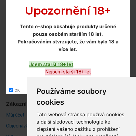
Doprava a podmínky
Upozornění 18+
Doprava
Tento e-shop obsahuje produkty určené
Ochrana os. údajů
pouze osobám starším 18 let
.
Obchodní podmínky
Pokračováním
stvrzujete, že vám bylo 18 a
více let
.
Zákaznický servis
Jsem starší 18+ let
Kontakt
Nejsem starší 18+ let
Vrácení zboží
Site map
Používáme soubory
OK
cookies
Zákaznický účet
Tato webová stránka používá cookies
Můj účet
a další sledovací technologie ke
Objednávky
zlepšení vašeho zážitku z prohlížení