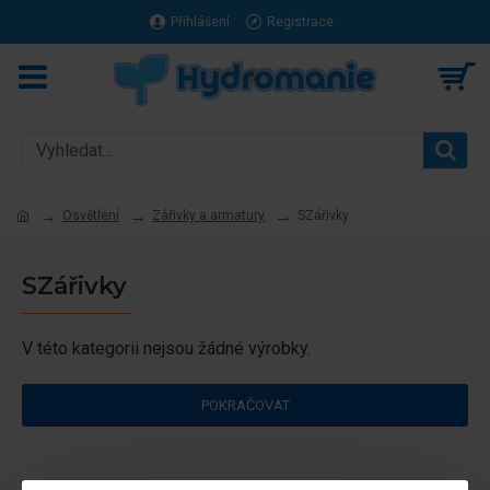
Přihlášení
Registrace
Osvětlení
Zářivky a armatury
SZářivky
SZářivky
V této kategorii nejsou žádné výrobky.
POKRAČOVAT