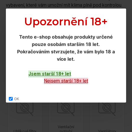
vybavení, které vám umožní mít klima plně pod kontrolou.
Objevte profesionální
vzduchotechniku pro hydroponii
Upozornění 18+
a indoor pěstování
na Hydromanie.cz
Tento e-shop obsahuje produkty určené
pouze osobám starším 18 let
.
Pokračováním
stvrzujete, že vám bylo 18 a
více let
.
Jsem starší 18+ let
Ozonizéry
Stojany
Tlumič hluku
Nejsem starší 18+ let
OK
Ventilační
Uhlíkové filtry
potrubí
Ventilátory