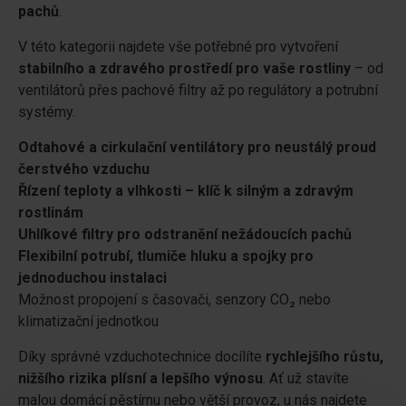
pachů
.
V této kategorii najdete vše potřebné pro vytvoření
stabilního a zdravého prostředí pro vaše rostliny
– od
ventilátorů přes pachové filtry až po regulátory a potrubní
systémy.
Odtahové a cirkulační ventilátory pro neustálý proud
čerstvého vzduchu
Řízení teploty a vlhkosti – klíč k silným a zdravým
rostlinám
Uhlíkové filtry pro odstranění nežádoucích pachů
Flexibilní potrubí, tlumiče hluku a spojky pro
jednoduchou instalaci
Možnost propojení s časovači, senzory CO₂ nebo
klimatizační jednotkou
Díky správné vzduchotechnice docílíte
rychlejšího růstu,
nižšího rizika plísní a lepšího výnosu
. Ať už stavíte
malou domácí pěstírnu nebo větší provoz, u nás najdete