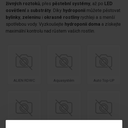
živných roztoků
, přes
pěstební systémy
, až po
LED
osvětlení
a
substráty
. Díky
hydroponii
můžete pěstovat
bylinky
,
zeleninu
i
okrasné rostliny
rychleji a s menší
spotřebou vody. Vyzkoušejte
hydroponii doma
a získejte
maximální kontrolu nad růstem vašich rostlin.
ALIEN RDWC
Aquasystém
Auto Top-UP
HYDROS