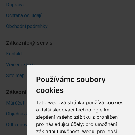
Doprava
Ochrana os. údajů
Obchodní podmínky
Zákaznický servis
Kontakt
Vrácení zboží
Site map
Používáme soubory
cookies
Zákaznický účet
Tato webová stránka používá cookies
Můj účet
a další sledovací technologie ke
Objednávky
zlepšení vašeho zážitku z prohlížení
pro následující účely:
pro umožnění
Odběr novinek
základní funkčnosti webu
,
pro lepší