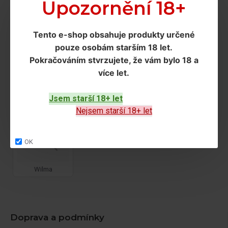
Upozornění 18+
Autopot
Flo Gro
RDWC
Tento e-shop obsahuje produkty určené
pouze osobám starším 18 let
.
Pokračováním
stvrzujete, že vám bylo 18 a
více let
.
IWS
NFT
Oxypot
Jsem starší 18+ let
Nejsem starší 18+ let
OK
Wilma
Doprava a podmínky